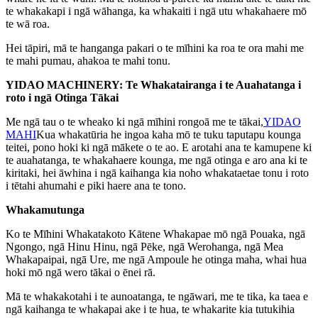
te whakakapi i ngā wāhanga, ka whakaiti i ngā utu whakahaere mō
te wā roa.
Hei tāpiri, mā te hanganga pakari o te mīhini ka roa te ora mahi me
te mahi pumau, ahakoa te mahi tonu.
YIDAO MACHINERY: Te Whakatairanga i te Auahatanga i
roto i ngā Otinga Tākai
Me ngā tau o te wheako ki ngā mīhini rongoā me te tākai,
YIDAO
MAHI
Kua whakatūria he ingoa kaha mō te tuku taputapu kounga
teitei, pono hoki ki ngā mākete o te ao. E arotahi ana te kamupene ki
te auahatanga, te whakahaere kounga, me ngā otinga e aro ana ki te
kiritaki, hei āwhina i ngā kaihanga kia noho whakataetae tonu i roto
i tētahi ahumahi e piki haere ana te tono.
Whakamutunga
Ko te Mīhini Whakatakoto Kātene Whakapae mō ngā Pouaka, ngā
Ngongo, ngā Hinu Hinu, ngā Pēke, ngā Werohanga, ngā Mea
Whakapaipai, ngā Ure, me ngā Ampoule he otinga maha, whai hua
hoki mō ngā wero tākai o ēnei rā.
Mā te whakakotahi i te aunoatanga, te ngāwari, me te tika, ka taea e
ngā kaihanga te whakapai ake i te hua, te whakarite kia tutukihia