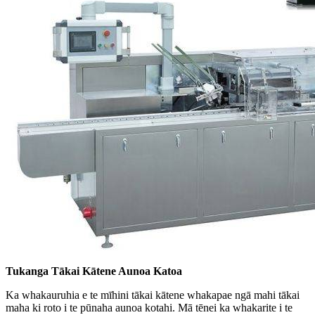
Tukanga Tākai Kātene Aunoa Katoa
Ka whakauruhia e te mīhini tākai kātene whakapae ngā mahi tākai
maha ki roto i te pūnaha aunoa kotahi. Mā tēnei ka whakarite i te