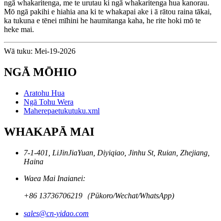
ngā whakaritenga, me te urutau ki ngā whakaritenga hua kanorau.
Mō ngā pakihi e hiahia ana ki te whakapai ake i ā rātou raina tākai,
ka tukuna e tēnei mīhini he haumitanga kaha, he rite hoki mō te
heke mai.
Wā tuku: Mei-19-2026
NGĀ MŌHIO
Aratohu Hua
Ngā Tohu Wera
Maherepaetukutuku.xml
WHAKAPĀ MAI
7-1-401, LiJinJiaYuan, Diyiqiao, Jinhu St, Ruian, Zhejiang,
Haina
Waea Mai Inaianei:
+86 13736706219（Pūkoro/Wechat/WhatsApp)
sales@cn-yidao.com