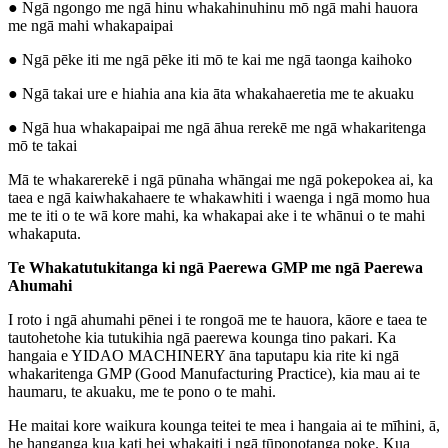
● Ngā ngongo me ngā hinu whakahinuhinu mō ngā mahi hauora
me ngā mahi whakapaipai
● Ngā pēke iti me ngā pēke iti mō te kai me ngā taonga kaihoko
● Ngā takai ure e hiahia ana kia āta whakahaeretia me te akuaku
● Ngā hua whakapaipai me ngā āhua rerekē me ngā whakaritenga
mō te takai
Mā te whakarerekē i ngā pūnaha whāngai me ngā pokepokea ai, ka
taea e ngā kaiwhakahaere te whakawhiti i waenga i ngā momo hua
me te iti o te wā kore mahi, ka whakapai ake i te whānui o te mahi
whakaputa.
Te Whakatutukitanga ki ngā Paerewa GMP me ngā Paerewa
Ahumahi
I roto i ngā ahumahi pēnei i te rongoā me te hauora, kāore e taea te
tautohetohe kia tutukihia ngā paerewa kounga tino pakari. Ka
hangaia e YIDAO MACHINERY āna taputapu kia rite ki ngā
whakaritenga GMP (Good Manufacturing Practice), kia mau ai te
haumaru, te akuaku, me te pono o te mahi.
He maitai kore waikura kounga teitei te mea i hangaia ai te mīhini, ā,
he hanganga kua kati hei whakaiti i ngā tūponotanga poke. Kua