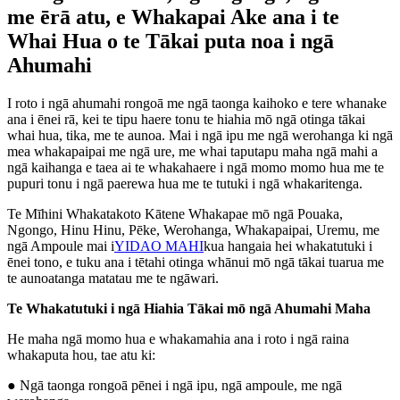
me ērā atu, e Whakapai Ake ana i te
Whai Hua o te Tākai puta noa i ngā
Ahumahi
I roto i ngā ahumahi rongoā me ngā taonga kaihoko e tere whanake
ana i ēnei rā, kei te tipu haere tonu te hiahia mō ngā otinga tākai
whai hua, tika, me te aunoa. Mai i ngā ipu me ngā werohanga ki ngā
mea whakapaipai me ngā ure, me whai taputapu maha ngā mahi a
ngā kaihanga e taea ai te whakahaere i ngā momo momo hua me te
pupuri tonu i ngā paerewa hua me te tutuki i ngā whakaritenga.
Te Mīhini Whakatakoto Kātene Whakapae mō ngā Pouaka,
Ngongo, Hinu Hinu, Pēke, Werohanga, Whakapaipai, Uremu, me
ngā Ampoule mai i
YIDAO MAHI
kua hangaia hei whakatutuki i
ēnei tono, e tuku ana i tētahi otinga whānui mō ngā tākai tuarua me
te aunoatanga matatau me te ngāwari.
Te Whakatutuki i ngā Hiahia Tākai mō ngā Ahumahi Maha
He maha ngā momo hua e whakamahia ana i roto i ngā raina
whakaputa hou, tae atu ki:
● Ngā taonga rongoā pēnei i ngā ipu, ngā ampoule, me ngā