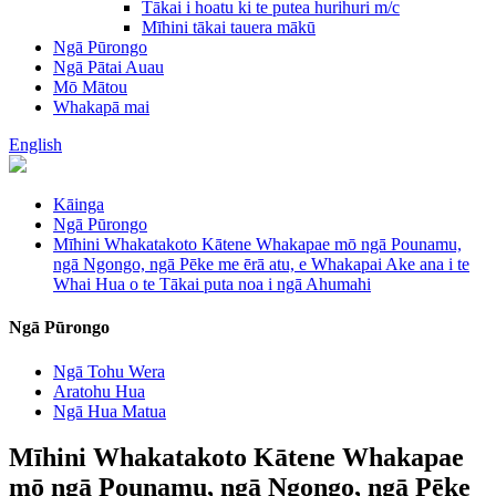
Tākai i hoatu ki te putea hurihuri m/c
Mīhini tākai tauera mākū
Ngā Pūrongo
Ngā Pātai Auau
Mō Mātou
Whakapā mai
English
Kāinga
Ngā Pūrongo
Mīhini Whakatakoto Kātene Whakapae mō ngā Pounamu,
ngā Ngongo, ngā Pēke me ērā atu, e Whakapai Ake ana i te
Whai Hua o te Tākai puta noa i ngā Ahumahi
Ngā Pūrongo
Ngā Tohu Wera
Aratohu Hua
Ngā Hua Matua
Mīhini Whakatakoto Kātene Whakapae
mō ngā Pounamu, ngā Ngongo, ngā Pēke