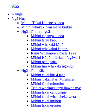
Kāinga
Ngā Hua
Mīhini Tākai Kātene Aunoa
Mīhini whakakī wai me te kirikiri
Ngā mīhini rongoā
Mīhini tapanga aunoa
Mīhini tatau kāpū
Mīhini whakakī kāpū
Mīhini whakakoi kāpūru
Ranu Whakarewa me te Tāke
Mīhini Kāpūru Gelatin Ngāwari
Mīhini pēhi papa
Mīhini hiri whakakī ngongo
Ngā mīhini tākai
Mīhini tākai hiri 4 taha
Mīhini Tākai Kāri Mirumiru
Mīhini tākai mirumiru
Te hiri whakakī kāpū kawhe m/c
Mīhini takai cellophane
Mīhini takai whakaheke wera
Mīhini tākai kirihou
Mīhini tākai urunga