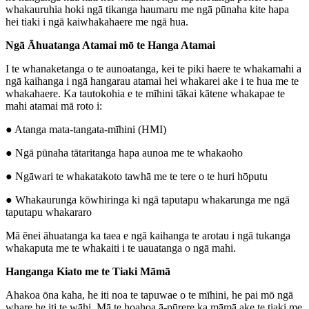
whakauruhia hoki ngā tikanga haumaru me ngā pūnaha kite hapa
hei tiaki i ngā kaiwhakahaere me ngā hua.
Ngā Āhuatanga Atamai mō te Hanga Atamai
I te whanaketanga o te aunoatanga, kei te piki haere te whakamahi a
ngā kaihanga i ngā hangarau atamai hei whakarei ake i te hua me te
whakahaere. Ka tautokohia e te mīhini tākai kātene whakapae te
mahi atamai mā roto i:
● Atanga mata-tangata-mīhini (HMI)
● Ngā pūnaha tātaritanga hapa aunoa me te whakaoho
● Ngāwari te whakatakoto tawhā me te tere o te huri hōputu
● Whakaurunga kōwhiringa ki ngā taputapu whakarunga me ngā
taputapu whakararo
Mā ēnei āhuatanga ka taea e ngā kaihanga te arotau i ngā tukanga
whakaputa me te whakaiti i te uauatanga o ngā mahi.
Hanganga Kiato me te Tiaki Māmā
Ahakoa ōna kaha, he iti noa te tapuwae o te mīhini, he pai mō ngā
whare he iti te wāhi. Mā te hoahoa ā-pūrere ka māmā ake te tiaki me