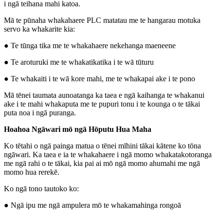
i ngā teihana mahi katoa.
Mā te pūnaha whakahaere PLC matatau me te hangarau motuka
servo ka whakarite kia:
● Te tūnga tika me te whakahaere nekehanga maeneene
● Te aroturuki me te whakatikatika i te wā tūturu
● Te whakaiti i te wā kore mahi, me te whakapai ake i te pono
Mā tēnei taumata aunoatanga ka taea e ngā kaihanga te whakanui
ake i te mahi whakaputa me te pupuri tonu i te kounga o te tākai
puta noa i ngā puranga.
Hoahoa Ngāwari mō ngā Hōputu Hua Maha
Ko tētahi o ngā painga matua o tēnei mīhini tākai kātene ko tōna
ngāwari. Ka taea e ia te whakahaere i ngā momo whakatakotoranga
me ngā rahi o te tākai, kia pai ai mō ngā momo ahumahi me ngā
momo hua rerekē.
Ko ngā tono tautoko ko:
● Ngā ipu me ngā ampulera mō te whakamahinga rongoā