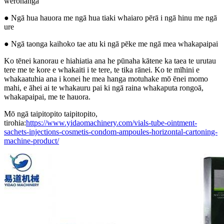
werohanga
● Ngā hua hauora me ngā hua tiaki whaiaro pērā i ngā hinu me ngā
ure
● Ngā taonga kaihoko tae atu ki ngā pēke me ngā mea whakapaipai
Ko tēnei kanorau e hiahiatia ana he pūnaha kātene ka taea te urutau
tere me te kore e whakaiti i te tere, te tika rānei. Ko te mīhini e
whakaatuhia ana i konei he mea hanga motuhake mō ēnei momo
mahi, e āhei ai te whakauru pai ki ngā raina whakaputa rongoā,
whakapaipai, me te hauora.
Mō ngā taipitopito taipitopito,
tirohia:
https://www.yidaomachinery.com/vials-tube-ointment-
sachets-injections-cosmetis-condom-ampoules-horizontal-cartoning-
machine-product/